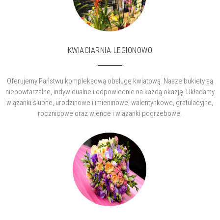
KWIACIARNIA LEGIONOWO
Oferujemy Państwu kompleksową obsługę kwiatową. Nasze bukiety są
niepowtarzalne, indywidualne i odpowiednie na każdą okazję. Układamy
wiązanki ślubne, urodzinowe i imieninowe, walentynkowe, gratulacyjne,
rocznicowe oraz wieńce i wiązanki pogrzebowe.