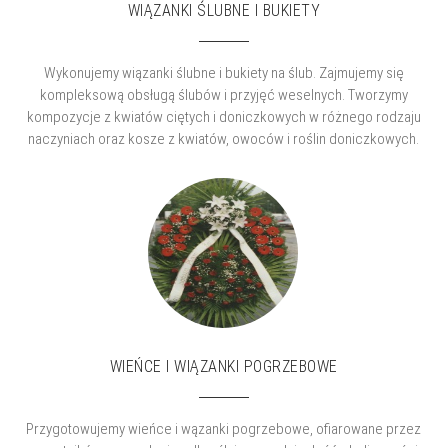
WIĄZANKI ŚLUBNE I BUKIETY
Wykonujemy wiązanki ślubne i bukiety na ślub. Zajmujemy się
kompleksową obsługą ślubów i przyjęć weselnych. Tworzymy
kompozycje z kwiatów ciętych i doniczkowych w różnego rodzaju
naczyniach oraz kosze z kwiatów, owoców i roślin doniczkowych.
WIEŃCE I WIĄZANKI POGRZEBOWE
Przygotowujemy wieńce i wązanki pogrzebowe, ofiarowane przez