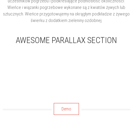
uczestników pogrzebu i podkreślające podniosłość okoliczności.
Wieńce i wiązanki pogrzebowe wykonane są z kwiatów żywych lub
sztucznych. Wieńce przygotowujemy na okrągłym podkładzie z żywego
świerku z dodatkiem zieleniny ozdobnej.
AWESOME PARALLAX SECTION
Lorem ipsum dolor sit amet, consectetur adipiscing elit. onec
consequat malesuada urna, non fringilla purus malesuada
eget.Lorem ipsum dolor sit amet, consectetur adipiscing elit.
onec consequat malesuada urna, non fringilla purus malesuada
eget.Lorem ipsum dolor sit amet, consectetur adipiscing elit.
onec consequat malesuada urna, non fringilla purus malesuada
eget.
Demo